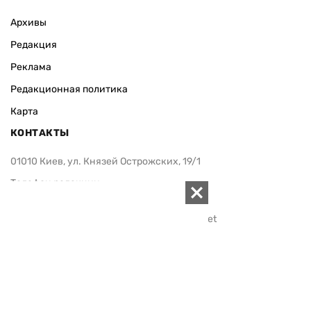
Архивы
Редакция
Реклама
Редакционная политика
Карта
КОНТАКТЫ
01010 Киев, ул. Князей Острожских, 19/1
Телефон редакции:
+380 (44) 280-04-85
Электронная почта редакции:
zn94@ukr.net
Электронная почта службы новостей:
editor@zn.ua
СОЦСЕТИ