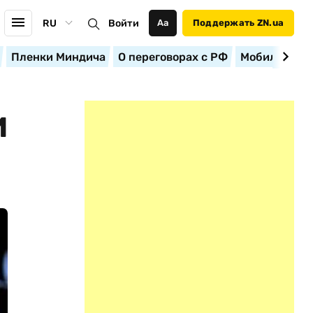
RU
Войти
Аа
Поддержать ZN.ua
Пленки Миндича
О переговорах с РФ
Мобилизация
И