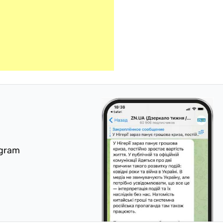
egram