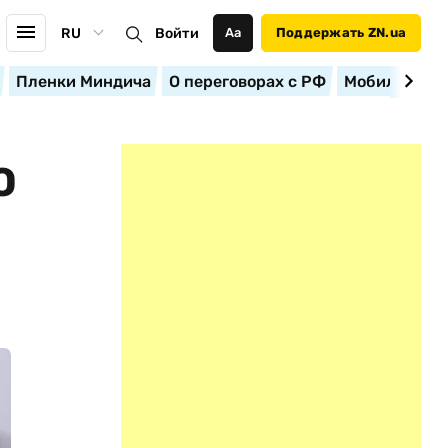
RU
Войти
Аа
Поддержать ZN.ua
Пленки Миндича
О переговорах с РФ
Мобилизация
О