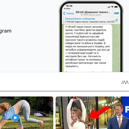
egram