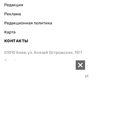
Редакция
Реклама
Редакционная политика
Карта
КОНТАКТЫ
01010 Киев, ул. Князей Острожских, 19/1
Телефон редакции:
+380 (44) 280-04-85
Электронная почта редакции:
zn94@ukr.net
Электронная почта службы новостей:
editor@zn.ua
СОЦСЕТИ
ПОДДЕРЖАТЬ ZN.UA