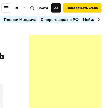
RU
Войти
Аа
Поддержать ZN.ua
Пленки Миндича
О переговорах с РФ
Мобилизация
Ь