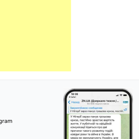
egram