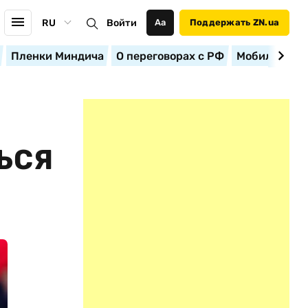
RU
Войти
Аа
Поддержать ZN.ua
Пленки Миндича
О переговорах с РФ
Мобилизация
ЬСЯ