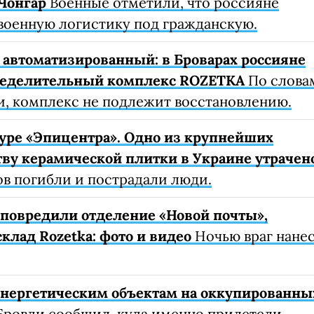
Чонгар
Военные отметили, что россияне
военную логистику под гражданскую.
автоматизированный: в Броварах россияне
ределительный комплекс ROZETKA
По слова
, комплекс не подлежит восстановлению.
уре «Эпицентра». Одно из крупнейших
ву керамической плитки в Украине утрачен
ов погибли и пострадали люди.
е повредили отделение «Новой почты»,
клад Rozetka: фото и видео
Ночью враг нане
 энергетическим объектам на оккупированны
Бровди сообщил, куда именно прилетели