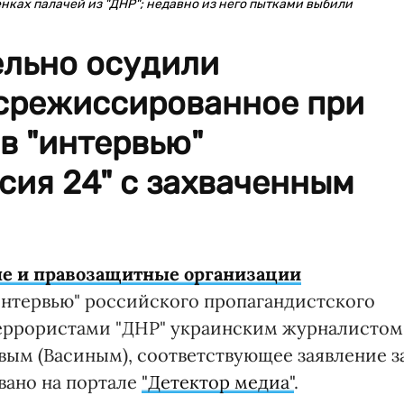
енках палачей из "ДНР"; недавно из него пытками выбили
льно осудили
 срежиссированное при
в "интервью"
сия 24" с захваченным
е и правозащитные организации
нтервью" российского пропагандистского
 террористами "ДНР" украинским журналистом
вым (Васиным), соответствующее заявление з
вано на портале
"Детектор медиа"
.