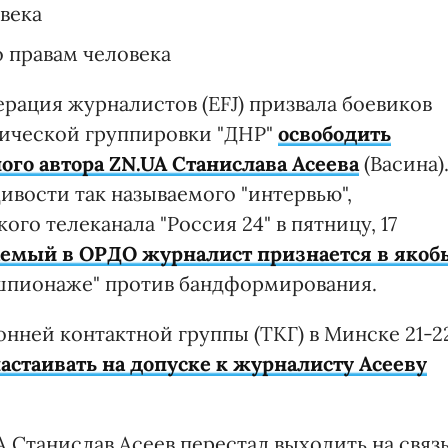
века
 правам человека
рация журналистов (EFJ) призвала боевиков
ической группировки "ДНР"
освободить
ого автора ZN.UA Станислава Асеева
(Васина)
ивости так называемого "интервью",
го телеканала "Россия 24" в пятницу, 17
емый в ОРДО журналист признается в якоб
шпионаже" против бандформирования.
нней контактной группы (ТКГ) в Минске 21-2
настаивать на допуске к журналисту Асееву
 Станислав Асеев перестал выходить на связ