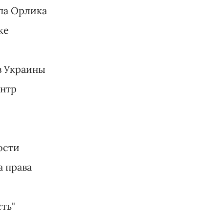
па Орлика
ке
в Украины
нтр
ости
а права
ть"