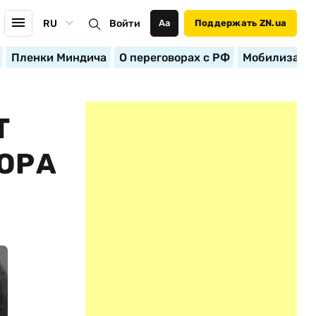
RU
Войти
Аа
Поддержать ZN.ua
Пленки Миндича
О переговорах с РФ
Мобилизация
Т
ОРА