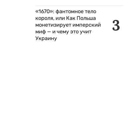
«1670»: фантомное тело
короля, или Как Польша
3
монетизирует имперский
миф — и чему это учит
Украину