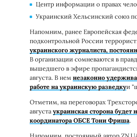
Центр информации о правах чело
Украинский Хельсинский союз по
Напомним, ранее Европейская феде
подконтрольной России террорист
украинского журналиста, постоянн
В организации сомневаются в правд
вышедшего в эфире пропагандистско
августа. В нем
незаконно удержива
работе на украинскую разведку
и "
Отметим, на переговорах Трехсторо
августа
украинская сторона будет 
координатора ОБСЕ Тони Фриша
.
Напомним, постоянный автор ZN.UA