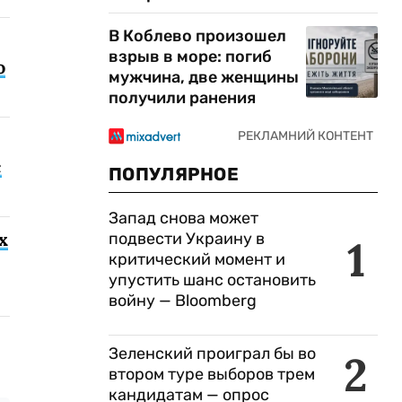
В Коблево произошел
взрыв в море: погиб
о
мужчина, две женщины
получили ранения
с
ПОПУЛЯРНОЕ
Запад снова может
х
подвести Украину в
1
критический момент и
упустить шанс остановить
войну — Bloomberg
Зеленский проиграл бы во
2
втором туре выборов трем
кандидатам — опрос