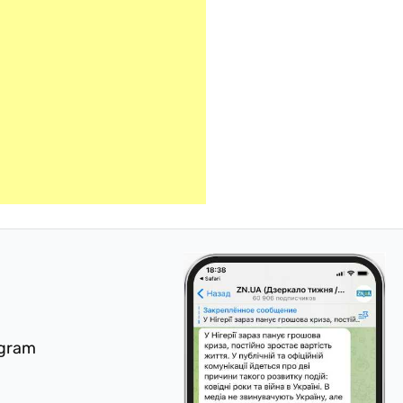
egram