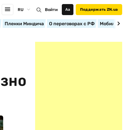
RU
Войти
Аа
Поддержать ZN.ua
Пленки Миндича
О переговорах с РФ
Мобилизация
ЕЗНО
Т