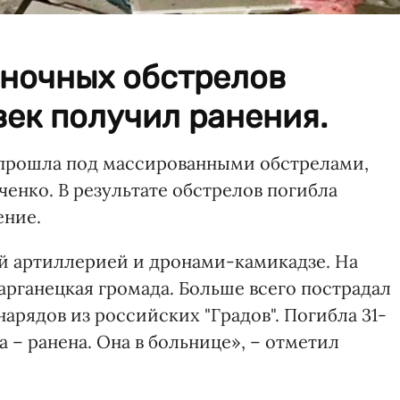
 ночных обстрелов
век получил ранения.
 прошла под массированными обстрелами,
енко. В результате обстрелов погибла
ение.
й артиллерией и дронами-камикадзе. На
рганецкая громада. Больше всего пострадал
арядов из российских "Градов". Погибла 31-
– ранена. Она в больнице», – отметил