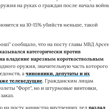
оружия на руках о граждан после начала войн
новится на 10-15% убийств меньше, такой
оші" сообщало, что на посту главы МВД Арсе
казывался категорически против
 на владение нарезным короткоствольным
радного оружия, значительную часть которого
едомств, а
чиновники, депутаты и их
даже телеведущие
. Гражданским лицам
олеты "Форт", но и штурмовые винтовки,
заказ.
то на посту министра внутренних дел
раздал