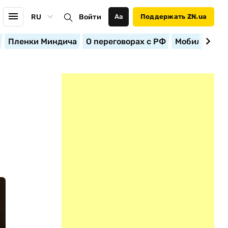
RU
Войти
Аа
Поддержать ZN.ua
Пленки Миндича
О переговорах с РФ
Мобилизация