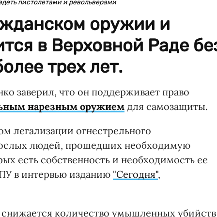
адеть пистолетами и револьверами
ажданском оружии и
тся в Верховной Раде бе
олее трех лет.
о заверил, что он поддерживает право
льным нарезным оружием
для самозащиты.
ом легализации огнестрельного
рослых людей, прошедших необходимую
орых есть собственность и необходимость ее
ГПУ в интервью изданию
"Сегодня"
,
е снижается количество умышленных убийств