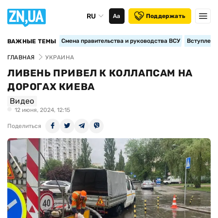
RU
Аа
Поддержать
Смена правительства и руководства ВСУ
Вступление
ВАЖНЫЕ ТЕМЫ
ГЛАВНАЯ
УКРАИНА
ЛИВЕНЬ ПРИВЕЛ К КОЛЛАПСАМ НА
ДОРОГАХ КИЕВА
Видео
12 июня, 2024, 12:15
Поделиться