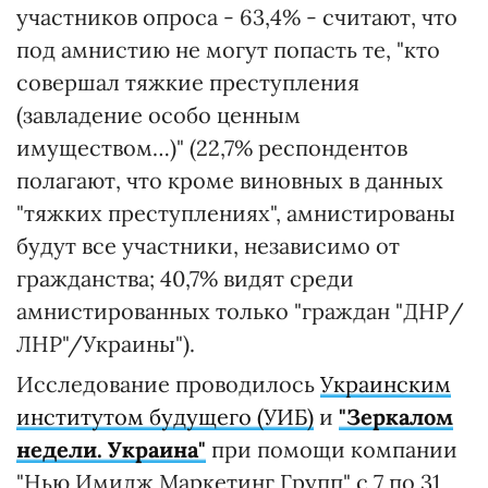
участников опроса - 63,4% - считают, что
под амнистию не могут попасть те, "кто
совершал тяжкие преступления
(завладение особо ценным
имуществом…)" (22,7% респондентов
полагают, что кроме виновных в данных
"тяжких преступлениях", амнистированы
будут все участники, независимо от
гражданства; 40,7% видят среди
амнистированных только "граждан "ДНР/
ЛНР"/Украины").
Исследование проводилось
Украинским
институтом будущего (УИБ)
и
"Зеркалом
недели. Украина"
при помощи компании
"Нью Имидж Маркетинг Групп" с 7 по 31