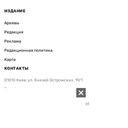
ИЗДАНИЕ
Архивы
Редакция
Реклама
Редакционная политика
Карта
КОНТАКТЫ
01010 Киев, ул. Князей Острожских, 19/1
Телефон редакции:
+380 (44) 280-04-85
Электронная почта редакции:
zn94@ukr.net
Электронная почта службы новостей:
editor@zn.ua
СОЦСЕТИ