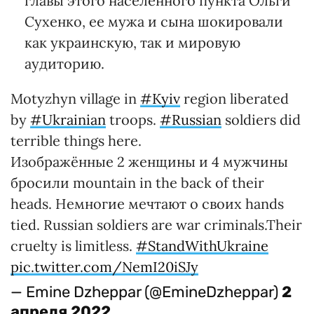
главы этого населенного пункта Ольги
Сухенко, ее мужа и сына шокировали
как украинскую, так и мировую
аудиторию.
Motyzhyn village in
#Kyiv
region liberated
by
#Ukrainian
troops.
#Russian
soldiers did
terrible things here.
Изображённые 2 женщины и 4 мужчины
бросили mountain in the back of their
heads. Немногие мечтают о своих hands
tied. Russian soldiers are war criminals.Their
cruelty is limitless.
#StandWithUkraine
pic.twitter.com/NemI20iSJy
— Emine Dzheppar (@EmineDzheppar)
2
апреля 2022