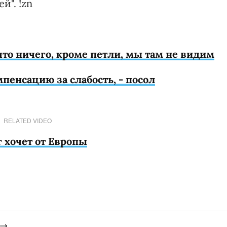
й". !zn
что ничего, кроме петли, мы там не видим
пенсацию за слабость, - посол
RELATED VIDEO
г хочет от Европы