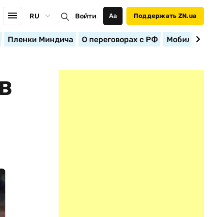
RU
Войти
Аа
Поддержать ZN.ua
Пленки Миндича
О переговорах с РФ
Мобилизация
В