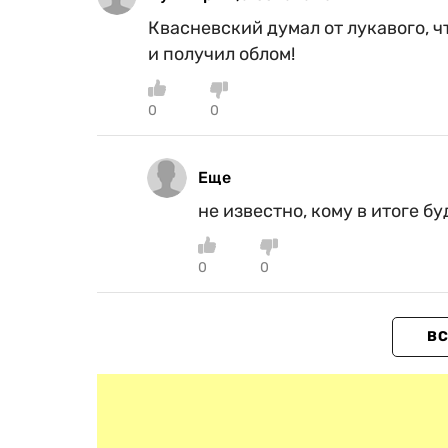
Квасневский думал от лукавого, 
и получил облом!
0
0
Еще
не известно, кому в итоге б
0
0
ВС