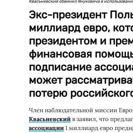
Квасьневский обвинил Януковича в использовани
Экс-президент Поль
миллиард евро, ко
президентом и прем
финансовая помощь
подписание ассоциа
может рассматриват
потерю российского
Член наблюдательной миссии Евро
Квасьневский
в заявил, что предл
ассоциации
1 миллиард евро предна