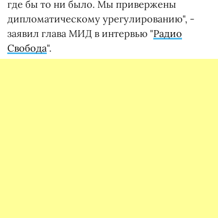
где бы то ни было. Мы привержены
дипломатическому урегулированию", -
заявил глава МИД в интервью "
Радио
Свобода
".