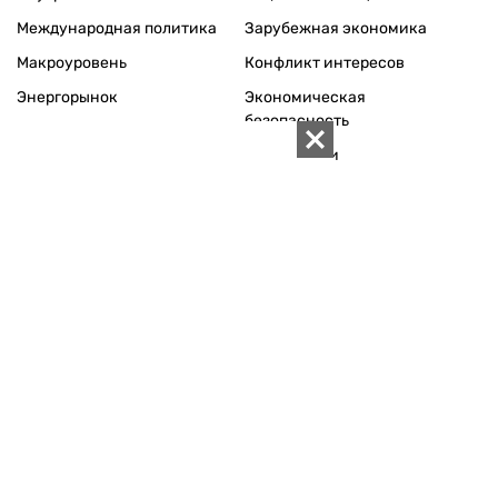
Международная политика
Зарубежная экономика
Макроуровень
Конфликт интересов
Энергорынок
Экономическая
безопасность
Приватизация
Персоналии
Экономика регионов
Социум
Наука
История
Технологии
Круг семьи
Среда обитания
Туризм
Церковь
Собственность
Культура
Использование материалов «ZN.UA» разрешается при
условии ссылки на «ZN.UA».
Для интернет-изданий обязательна прямая, открытая для
поисковых систем, гиперссылка в первом абзаце на