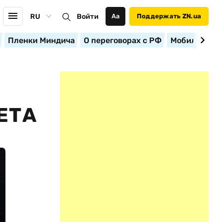
RU
Войти
Аа
Поддержать ZN.ua
Пленки Миндича
О переговорах с РФ
Мобилизация
ЕТА