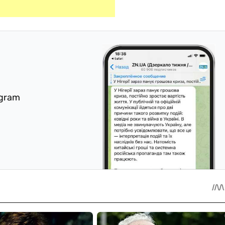
egram