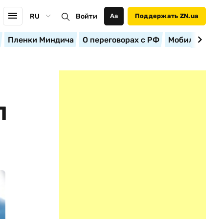
RU
Войти
Аа
Поддержать ZN.ua
Пленки Миндича
О переговорах с РФ
Мобилизация
Л