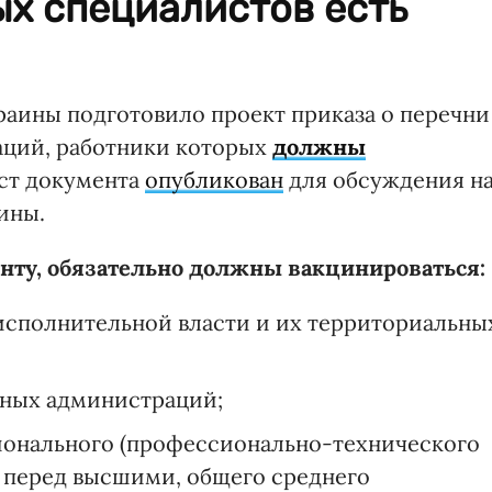
х специалистов есть
аины подготовило проект приказа о перечни
аций, работники которых
должны
кст документа
опубликован
для обсуждения н
ины.
енту, обязательно должны вакцинироваться:
исполнительной власти и их территориальны
нных администраций;
онального (профессионально-технического
 перед высшими, общего среднего