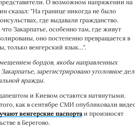
е представители. О возможном напряжении на
н сказал: "На границе никогда не было
нсульствах, где выдавали гражданство.
 что Закарпатье, особенно там, где живут
изолированы, оно постепенно превращается в
ры, только венгерский язык…".
азмещением бордов, якобы направленных
 Закарпатье, зарегистрировано уголовное дел
альной вражды.
дапештом и Киевом остаются натянутыми.
того, как в сентябре СМИ опубликовали видео
учают венгерские паспорта
и произносят
ьстве в Берегово.