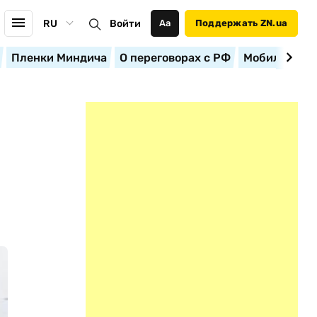
RU
Войти
Аа
Поддержать ZN.ua
Пленки Миндича
О переговорах с РФ
Мобилизация