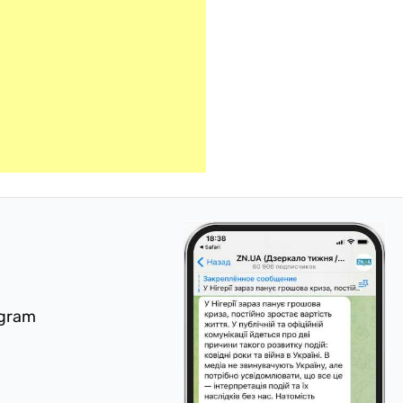
egram