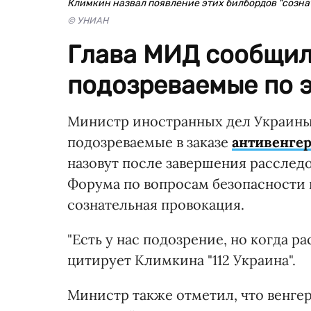
Климкин назвал появление этих билбордов "созн
© УНИАН
Глава МИД сообщил,
подозреваемые по э
Министр иностранных дел Украины 
подозреваемые в заказе
антивенгер
назовут после завершения расследо
Форума по вопросам безопасности в
сознательная провокация.
"Есть у нас подозрение, но когда р
цитирует Климкина "112 Украина".
Министр также отметил, что венгер