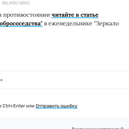
RELATED VIDEO
м противостоянии
читайте в статье
обрососедства"
в еженедельнике "Зеркало
 Ctrl+Enter или
Отправить ошибку
Всего комментариев:
0