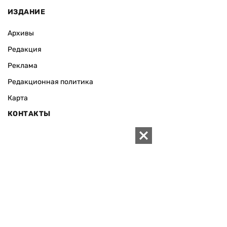
ИЗДАНИЕ
Архивы
Редакция
Реклама
Редакционная политика
Карта
КОНТАКТЫ
01010 Киев, ул. Князей Острожских, 19/1
Телефон редакции:
+380 (44) 280-04-85
Электронная почта редакции:
zn94@ukr.net
Электронная почта службы новостей:
editor@zn.ua
СОЦСЕТИ