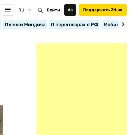
RU
Войти
Аа
Поддержать ZN.ua
Пленки Миндича
О переговорах с РФ
Мобилизация