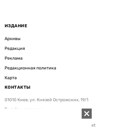
ИЗДАНИЕ
Архивы
Редакция
Реклама
Редакционная политика
Карта
КОНТАКТЫ
01010 Киев, ул. Князей Острожских, 19/1
Телефон редакции:
+380 (44) 280-04-85
Электронная почта редакции:
zn94@ukr.net
Электронная почта службы новостей:
editor@zn.ua