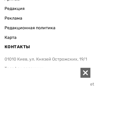
Редакция
Реклама
Редакционная политика
Карта
КОНТАКТЫ
01010 Киев, ул. Князей Острожских, 19/1
Телефон редакции:
+380 (44) 280-04-85
Электронная почта редакции:
zn94@ukr.net
Электронная почта службы новостей:
editor@zn.ua
СОЦСЕТИ