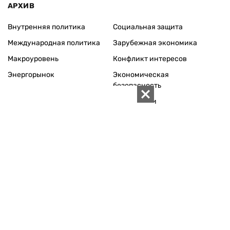
АРХИВ
Внутренняя политика
Социальная защита
Международная политика
Зарубежная экономика
Макроуровень
Конфликт интересов
Энергорынок
Экономическая
безопасность
Приватизация
Персоналии
Экономика регионов
Социум
Наука
История
Технологии
Круг семьи
Среда обитания
Туризм
Церковь
Собственность
Культура
Использование материалов «ZN.UA» разрешается при