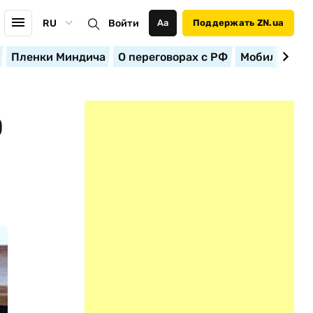
RU
Войти
Аа
Поддержать ZN.ua
Пленки Миндича
О переговорах с РФ
Мобилизация
О