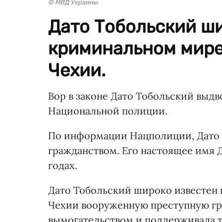
© МВД Украины
Дато Тобольский ши
криминальном мире.
Чехии.
Вор в законе Дато Тобольский выд
Национальной полиции.
По информации Нацполиции, Дато 
гражданством. Его настоящее имя Д
годах.
Дато Тобольский широко известен в
Чехии вооруженную преступную гр
вымогательством и поддерживала 