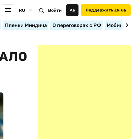
RU
Войти
Аа
Поддержать ZN.ua
Пленки Миндича
О переговорах с РФ
Мобилизация
ПАЛО