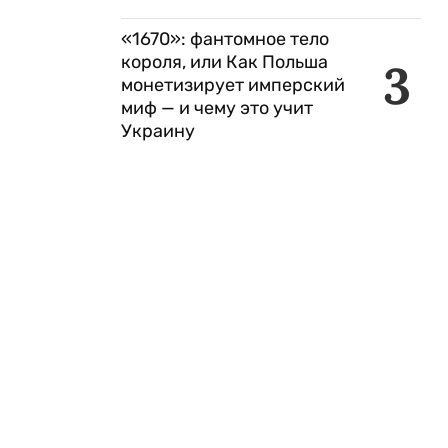
«1670»: фантомное тело
короля, или Как Польша
3
монетизирует имперский
миф — и чему это учит
Украину