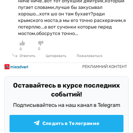
ниче ниче..вот тот опухший дмитрик,который
пугает словами,лучше бы закусывал
хорошо...хотя шо он там бухает?ради
крымского моста,а мы его точно расхерачим,я
потерплю...а вот сучонки которые перед
мостом,обосрутся точно...
0
0
Ответить
Цитировать
Пожаловаться
Оставайтесь в курсе последних
событий!
Подписывайтесь на наш канал в Telegram
Следить в Телеграмме