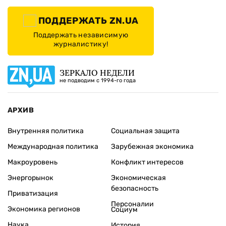
Архивы
Редакция
Реклама
Редакционная политика
Карта
КОНТАКТЫ
01010 Киев, ул. Князей Острожских, 19/1
Телефон редакции:
+380 (44) 280-04-85
Электронная почта редакции:
zn94@ukr.net
Электронная почта службы новостей:
editor@zn.ua
СОЦСЕТИ