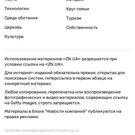
ПОДДЕРЖАТЬ ZN.UA
Поддержать независимую
журналистику!
ЗЕРКАЛО НЕДЕЛИ
не подводим с 1994-го года
АРХИВ
Внутренняя политика
Социальная защита
Международная политика
Зарубежная экономика
Макроуровень
Конфликт интересов
Энергорынок
Экономическая
безопасность
Приватизация
Персоналии
Экономика регионов
Социум
Наука
История