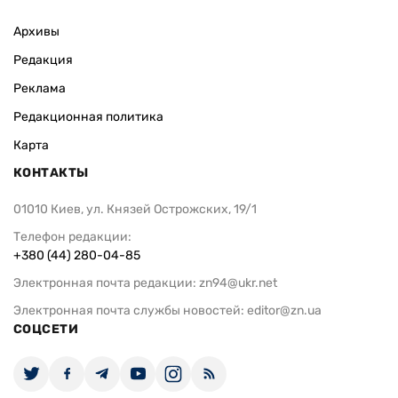
ВАС ЗАИНТЕРЕСУЕТ
Яблочный Спас: история и запреты
Российские 
инфраструкт
обещает пре
помещения 
складов
ИЗДАНИЕ