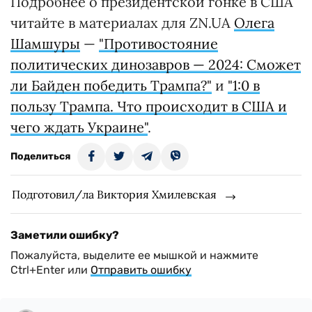
праймериз в штате Мэн
После победы на кокусах "красных" в
Айове республиканец Дональд Трамп
вышел лидером также из
праймериз в
Нью-Гемпшире
. Общий опрос The
Economist и YouGov показал, что 44%
американцев уверены, что
на выборах
президента победу одержит именно он
,
еще 35% считают, что действующий
лидер Джо Байден останется на второй
срок. Однако каждого из них поддержали
по 43% респондентов.
RELATED VIDEO