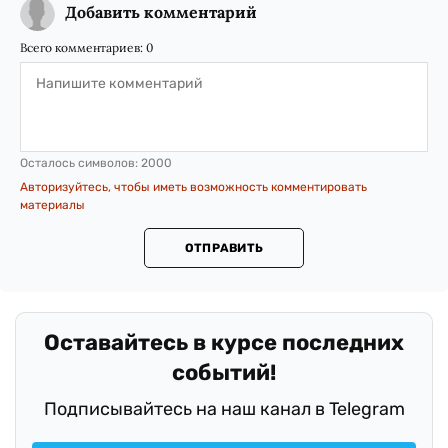
Подробнее о президентской гонке в США
читайте в материалах для ZN.UA
Олега
Шамшуры
—
"Противостояние
политических динозавров — 2024: Сможет
ли Байден победить Трампа?"
и
"1:0 в
пользу Трампа. Что происходит в США и
чего ждать Украине"
.
Поделиться
Подготовил/ла Виктория Хмилевская
Заметили ошибку?
Пожалуйста, выделите ее мышкой и нажмите
Ctrl+Enter или
Отправить ошибку