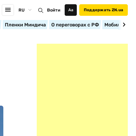
RU
Войти
Аа
Поддержать ZN.ua
Пленки Миндича
О переговорах с РФ
Мобилизация