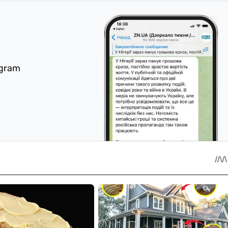
egram