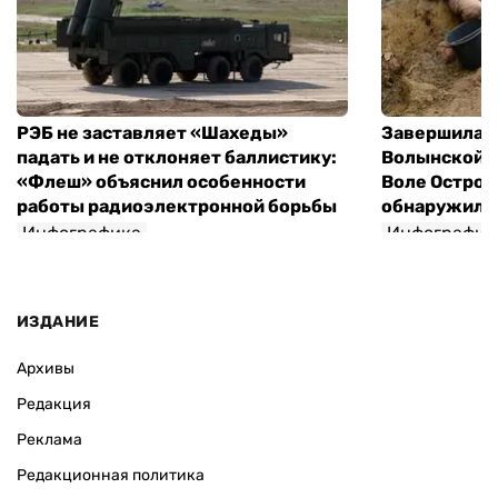
РЭБ не заставляет «Шахеды»
Завершилась
падать и не отклоняет баллистику:
Волынской т
«Флеш» объяснил особенности
Воле Остров
работы радиоэлектронной борьбы
обнаружили 
Инфографика
Инфографик
ИЗДАНИЕ
Архивы
Редакция
Реклама
Редакционная политика