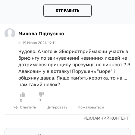
ОТПРАВИТЬ
Микола Підпузько
19 Июня 2021, 19:11
Чудово. А чого ж ЗЕюристприймаючи участь в
брифінгу по звинуваченні невинних людей не
дотримався принципу презумції не винності? З
Аваковим у відставку! Порушень "море" і
обіцянку давав. Якщо пам'ять коротка, то на ...
нам такий нелох?
0
0
Ответить
Цитировать
Пожаловаться