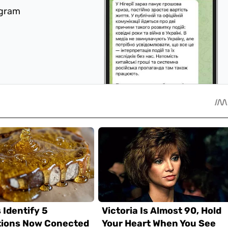
egram