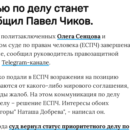
ю по делу станет
бщил Павел Чиков.
х политзаключенных
Олега Сенцова
и
м суде по правам человека (ЕСПЧ) завершена
ие, сообщил руководитель правозащитной
м
Telegram-канале
.
ко подали в ЕСПЧ возражения на позицию
ваются от какого-либо мирового соглашения, 
ды жалоб. На этом коммуникация по делу
делу – решение ЕСПЧ. Интересы обоих
горы" Наташа Добрева", - написал он.
ода
суд вернул статус приоритетного делу по