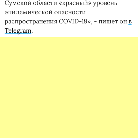
Сумской области «красный» уровень
эпидемической опасности
распространения COVID-19», - пишет он
в
Telegram
.