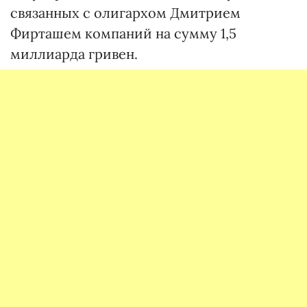
связанных с олигархом Дмитрием
Фирташем компаний на сумму 1,5
миллиарда гривен.