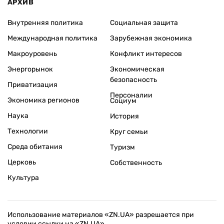
АРХИВ
Внутренняя политика
Социальная защита
Международная политика
Зарубежная экономика
Макроуровень
Конфликт интересов
Энергорынок
Экономическая
безопасность
Приватизация
Персоналии
Экономика регионов
Социум
Наука
История
Технологии
Круг семьи
Среда обитания
Туризм
Церковь
Собственность
Культура
Использование материалов «ZN.UA» разрешается при
условии ссылки на «ZN.UA».