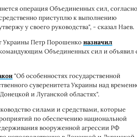
ачнется операция Объединенных сил, согласн
посредственно приступлю к выполнению
вержу у своего руководства", - сказал Наев.
нт Украины Петр Порошенко
назначил
командующим Объединенных сил и объявил 
акон
"Об особенностях государственной
твенного суверенитета Украины над временн
онецкой и Луганской областях".
уководство силами и средствами, которые
роприятий по обеспечению национальной
 сдерживания вооруженной агрессии РФ
тво непосредственно в Донецкой и Луганской