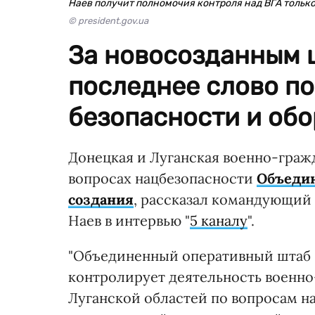
Наев получит полномочия контроля над ВГА тольк
© president.gov.ua
За новосозданным 
последнее слово п
безопасности и обо
Донецкая и Луганская военно-граж
вопросах нацбезопасности
Объедин
создания
, рассказал командующий
Наев в интервью "
5 каналу
".
"Объединенный оперативный штаб 
контролирует деятельность военн
Луганской областей по вопросам на