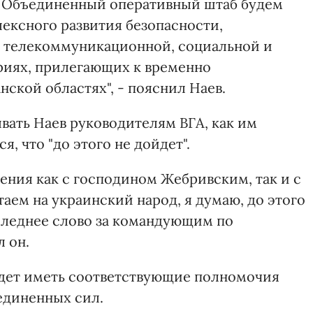
 Объединенный оперативный штаб будем
ексного развития безопасности,
 телекоммуникационной, социальной и
риях, прилегающих к временно
ской областях", - пояснил Наев.
ывать Наев руководителям ВГА, как им
я, что "до этого не дойдет".
ения как с господином Жебривским, так и с
аем на украинский народ, я думаю, до этого
следнее слово за командующим по
 он.
будет иметь соответствующие полномочия
единенных сил.