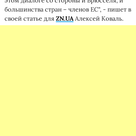
этом диалоге со стороны и Брюсселя, и
большинства стран – членов ЕС", - пишет в
своей статье для
ZN.UA
Алексей Коваль.