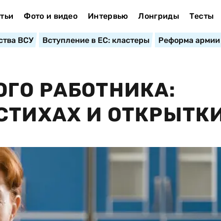
тьи
Фото и видео
Интервью
Лонгриды
Тесты
ства ВСУ
Вступление в ЕС: кластеры
Реформа армии
ГО РАБОТНИКА:
СТИХАХ И ОТКРЫТК