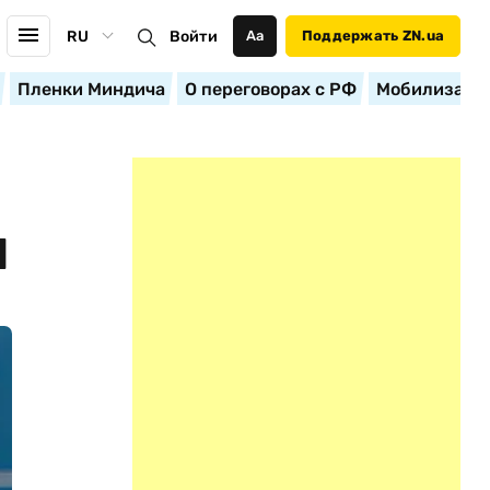
RU
Войти
Аа
Поддержать ZN.ua
Пленки Миндича
О переговорах с РФ
Мобилизация
И