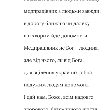
медпрацівник з людьми завжди,
в дорогу ближню чи далеку
він хворим йде допомогти.
Медпрацівник не Бог - людина,
але від нього, як від Бога,
для зцілення украй потрібна
недужим людям допомога.
І дай нам, Боже, всім надовго
здорового, безхмарного життя.