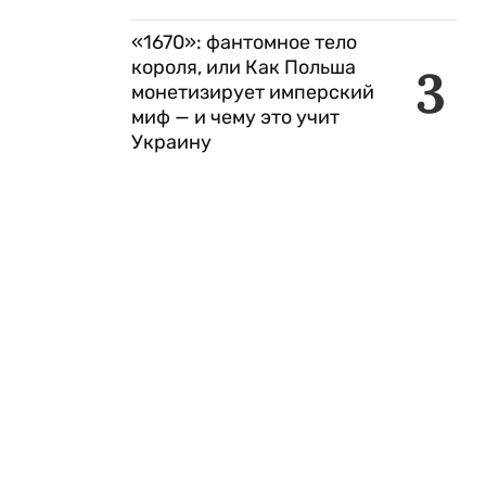
«1670»: фантомное тело
короля, или Как Польша
3
монетизирует имперский
миф — и чему это учит
Украину