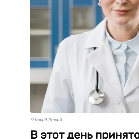
© freepik/freepik
В этот день принят