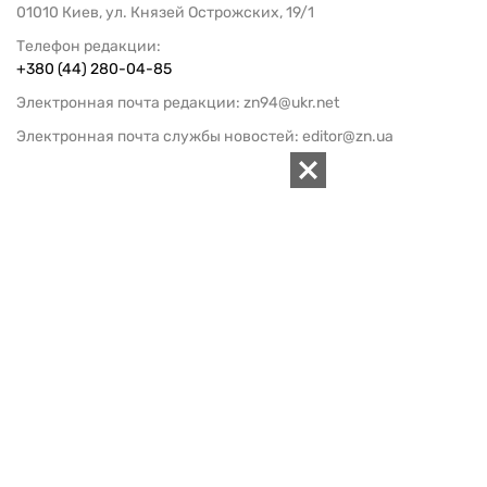
01010 Киев, ул. Князей Острожских, 19/1
Телефон редакции:
+380 (44) 280-04-85
Электронная почта редакции:
zn94@ukr.net
Электронная почта службы новостей:
editor@zn.ua
СОЦСЕТИ
ПОДДЕРЖАТЬ ZN.UA
Поддержать независимую
журналистику!
ЗЕРКАЛО НЕДЕЛИ
не подводим с 1994-го года
АРХИВ