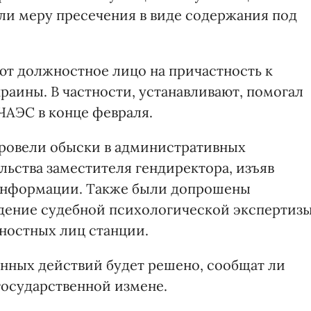
али меру пресечения в виде содержания под
ют должностное лицо на причастность к
раины. В частности, устанавливают, помогал
ЧАЭС в конце февраля.
провели обыски в административных
ьства заместителя гендиректора, изъяв
информации. Также были допрошены
едение судебной психологической экспертиз
ностных лиц станции.
енных действий будет решено, сообщат ли
осударственной измене.