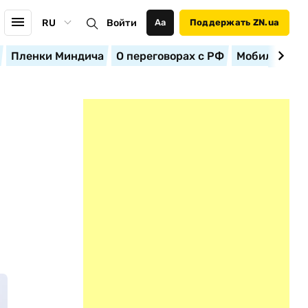
RU
Войти
Аа
Поддержать ZN.ua
Пленки Миндича
О переговорах с РФ
Мобилизация