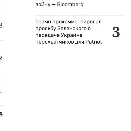
войну — Bloomberg
Трамп прокомментировал
м
3
просьбу Зеленского о
передаче Украине
перехватчиков для Patriot
о
с
х