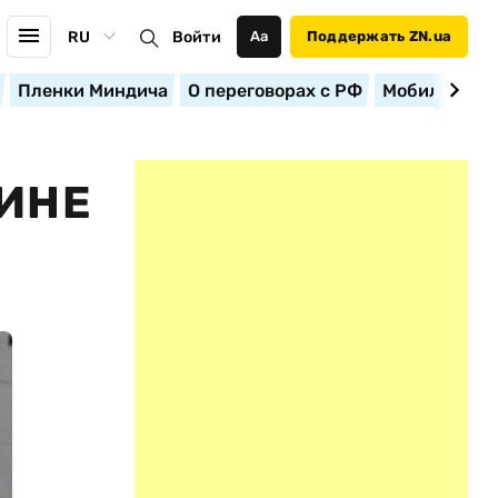
RU
Войти
Аа
Поддержать ZN.ua
Пленки Миндича
О переговорах с РФ
Мобилизация
ИНЕ