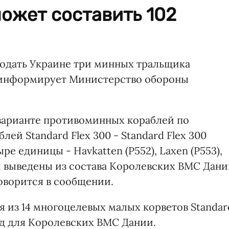
ожет составить 102
одать Украине три минных тральщика
м информирует Министерство обороны
о варианте противоминных кораблей по
ей Standard Flex 300 - Standard Flex 300
е единицы - Havkatten (P552), Laxen (P553),
ыли выведены из состава Королевских ВМС Дан
говорится в сообщении.
 из 14 многоцелевых малых корветов Standar
год для Королевских ВМС Дании.