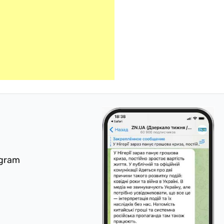
egram