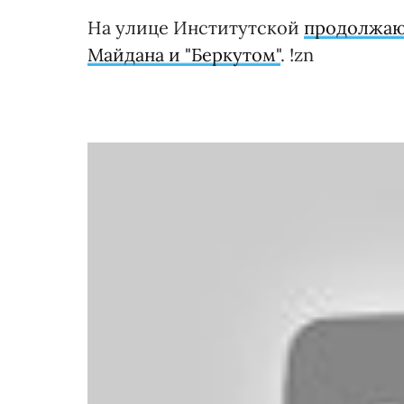
На улице Институтской
продолжаю
Майдана и "Беркутом"
. !zn