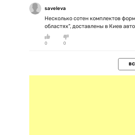
saveleva
Несколько сотен комплектов форм
областях", доставлены в Киев авт
0
0
ВС