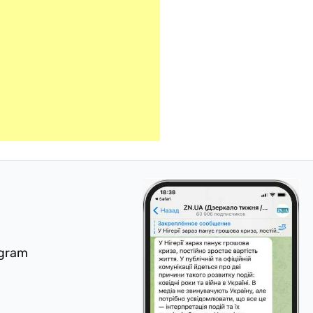
egram