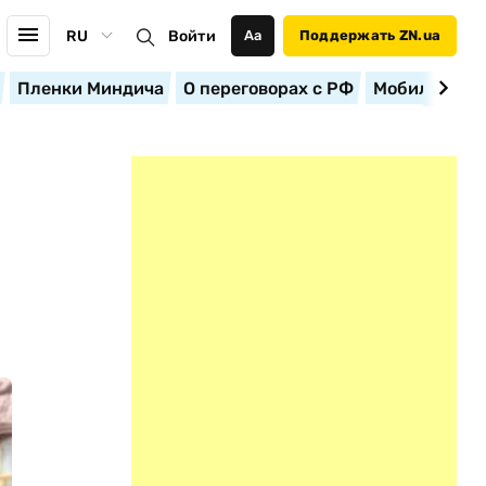
RU
Войти
Аа
Поддержать ZN.ua
Пленки Миндича
О переговорах с РФ
Мобилизация