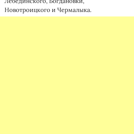
Лебединского, Богдановки,
Новотроицкого и Чермалыка.