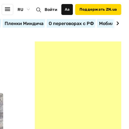
RU
Войти
Аа
Поддержать ZN.ua
Пленки Миндича
О переговорах с РФ
Мобилизация