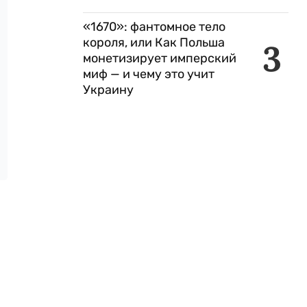
«1670»: фантомное тело
короля, или Как Польша
3
монетизирует имперский
миф — и чему это учит
Украину