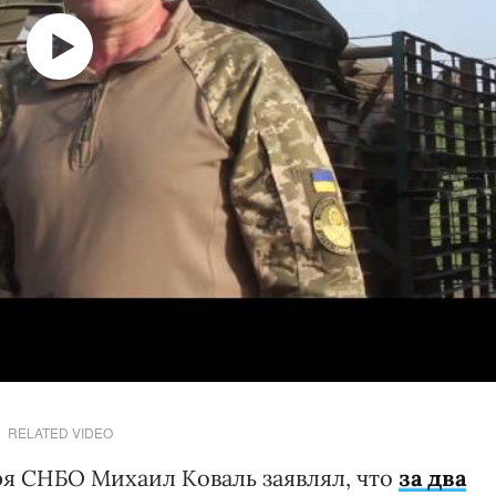
RELATED VIDEO
ря СНБО Михаил Коваль заявлял, что
за два