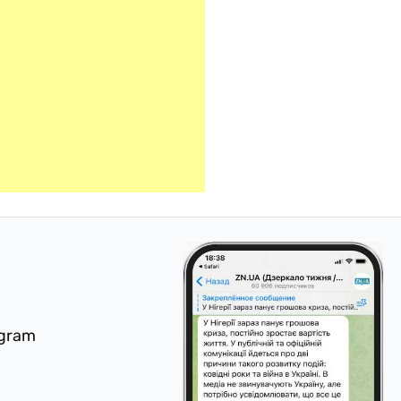
egram