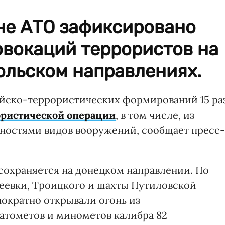
оне АТО зафиксировано
овокаций террористов на
ольском направлениях.
сийско-террористических формирований 15 ра
ористической операции
, в том числе, из
остями видов вооружений, сообщает пресс-
сохраняется на донецком направлении. По
еевки, Троицкого и шахты Путиловской
нократно открывали огонь из
атометов и минометов калибра 82