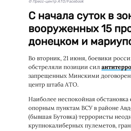
© Пресс-центр АТО/Facebook
С начала суток в з
вооруженных 15 пр
донецком и мариуп
Во вторник, 21 июня, боевики рос
обстреляли позиции сил
антитерр
запрещенных Минскими договоренн
центр штаба АТО.
Наиболее неспокойная обстановка 
опорным пунктам ВСУ в районе Авд
(бывшая Бутовка) террористы неод
крупнокалиберных пулеметов, гран