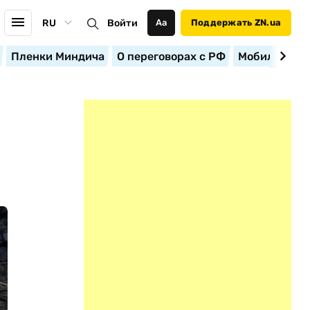
RU
Войти
Аа
Поддержать ZN.ua
Пленки Миндича
О переговорах с РФ
Мобилизация