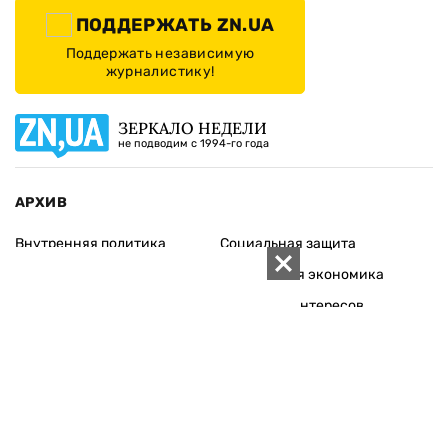
ПОДДЕРЖАТЬ ZN.UA
Поддержать независимую
журналистику!
ЗЕРКАЛО НЕДЕЛИ
не подводим с 1994-го года
АРХИВ
Внутренняя политика
Социальная защита
Международная политика
Зарубежная экономика
Макроуровень
Конфликт интересов
Энергорынок
Экономическая
безопасность
Приватизация
Персоналии
Экономика регионов
Социум
Наука
История