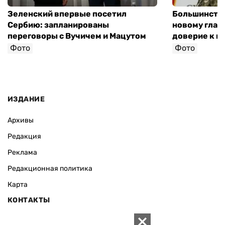
Зеленский впервые посетил
Большинство
Сербию: запланированы
новому глав
переговоры с Вучичем и Мацутом
доверие к п
Фото
Фото
ИЗДАНИЕ
Архивы
Редакция
Реклама
Редакционная политика
Карта
КОНТАКТЫ
01010 Киев, ул. Князей Острожских, 19/1