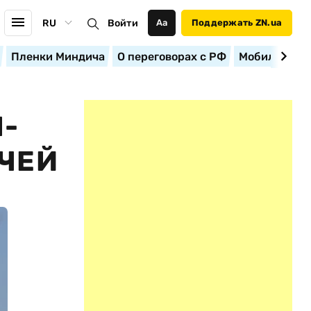
RU
Войти
Аа
Поддержать ZN.ua
Пленки Миндича
О переговорах с РФ
Мобилизация
-
ЧЕЙ