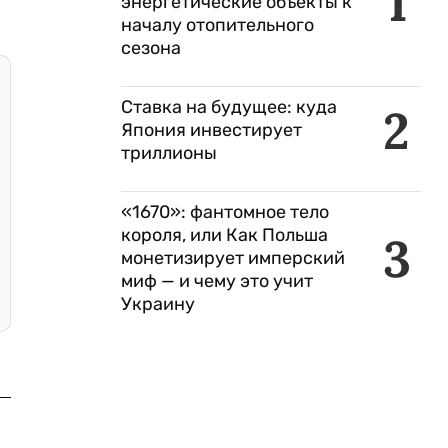
1
энергетические объекты к
началу отопительного
сезона
Ставка на будущее: куда
2
Япония инвестирует
триллионы
«1670»: фантомное тело
короля, или Как Польша
3
монетизирует имперский
миф — и чему это учит
Украину