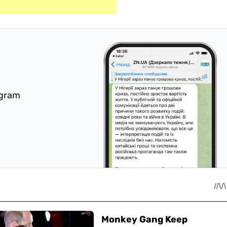
egram