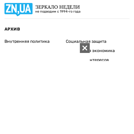
ЗЕРКАЛО НЕДЕЛИ
не подводим с 1994-го года
АРХИВ
Внутренняя политика
Социальная защита
Международная политика
Зарубежная экономика
Макроуровень
Конфликт интересов
Энергорынок
Экономическая
безопасность
Приватизация
Персоналии
Экономика регионов
Социум
Наука
История
Технологии
Круг семьи
Среда обитания
Туризм
Церковь
Собственность