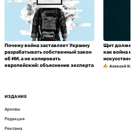
Почему война заставляет Украину
Щит должен 
разрабатывать собственный закон
как война м
об ИИ, а не копировать
искусственн
европейский: объяснение эксперта
Алексей Кос
ИЗДАНИЕ
Архивы
Редакция
Реклама