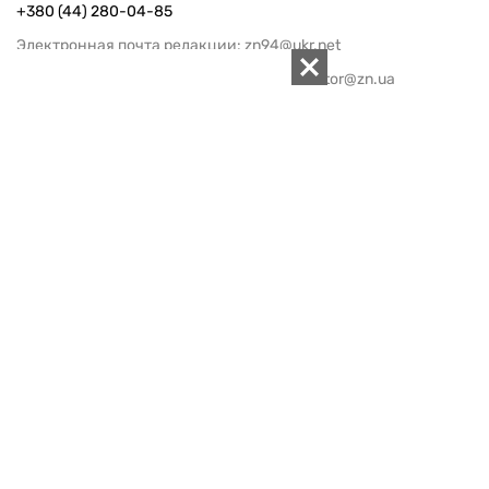
+380 (44) 280-04-85
Электронная почта редакции:
zn94@ukr.net
Электронная почта службы новостей:
editor@zn.ua
СОЦСЕТИ
ПОДДЕРЖАТЬ ZN.UA
Поддержать независимую
журналистику!
ЗЕРКАЛО НЕДЕЛИ
не подводим с 1994-го года
АРХИВ
Внутренняя политика
Социальная защита