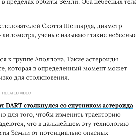
а в пределах орбиты Земли. Оба небесных тел
следователей Скотта Шеппарда, диаметр
о километра, ученые называют такие небесны
тся к группе Аполлона. Такие астероиды
те, которая в определенный момент может
изко для столкновения.
RELATED VIDEO
ат DART столкнулся со спутником астероида
ано для того, чтобы изменить траекторию
адеются, что в дальнейшем эту технологию
иты Земли от потенциально опасных