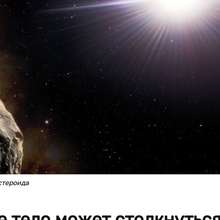
стероида
е тело может столкнутьс