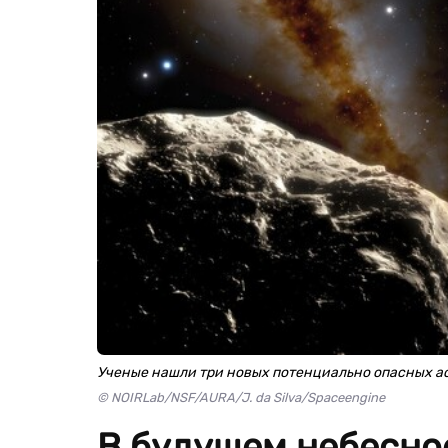
Ученые нашли три новых потенциально опасных а
© NOIRLab/NSF/AURA/J. da Silva/Spaceengine
В будущем небесно