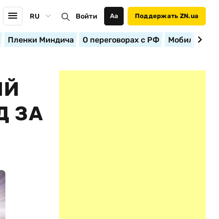
RU
Войти
Аа
Поддержать ZN.ua
Пленки Миндича
О переговорах с РФ
Мобилизация
ЫЙ
Д ЗА