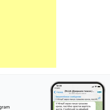
egram