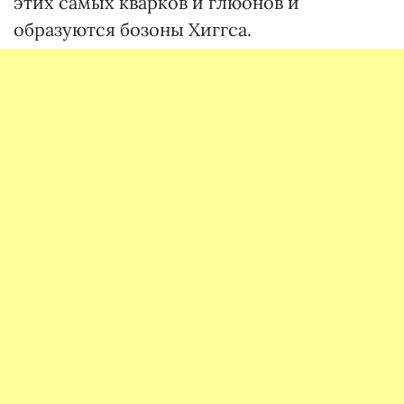
этих самых кварков и глюонов и
образуются бозоны Хиггса.