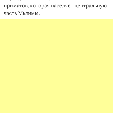
приматов, которая населяет центральную
часть Мьянмы.