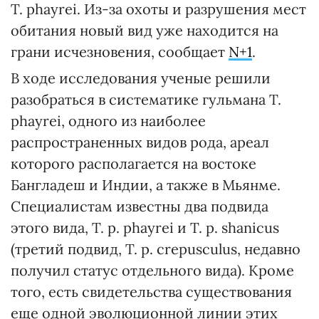
T. phayrei. Из-за охоты и разрушения мест
обитания новый вид уже находится на
грани исчезновения, сообщает
N+1
.
В ходе исследования ученые решили
разобраться в систематике гульмана T.
phayrei, одного из наиболее
распространенных видов рода, ареал
которого располагается на востоке
Бангладеш и Индии, а также в Мьянме.
Специалистам известны два подвида
этого вида, T. p. phayrei и T. p. shanicus
(третий подвид, T. p. crepusculus, недавно
получил статус отдельного вида). Кроме
того, есть свидетельства существования
еще одной эволюционной линии этих